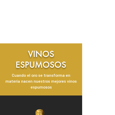
VINOS
ESPUMOSOS
Cuando el oro se transforma en
materia nacen nuestros mejores vinos
espumosos