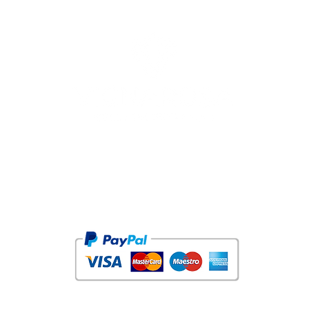
Vignarosa - Azienda Agricola di Scotton Oreste
Via Bonemi 7, 31014 Colle Umberto (TV) - Italy
C.F.: SCTRST64B26C957B - P.IVA: IT 04829150269
Reg. Imp. di Treviso - R.E.A.: 401508