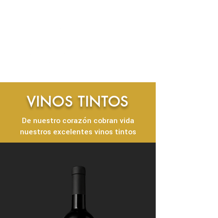
VINOS TINTOS
De nuestro corazón cobran vida
nuestros excelentes vinos tintos