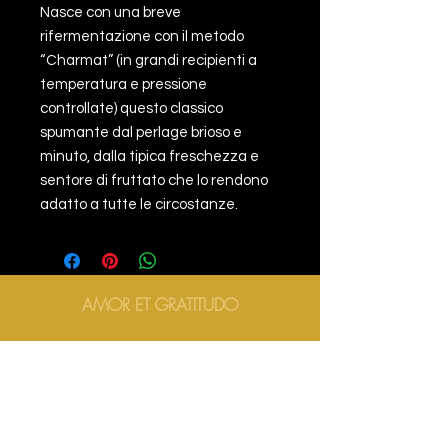
Nasce con una breve
rifermentazione con il metodo
“Charmat” (in grandi recipienti a
temperatura e pressione
controllate) questo classico
spumante dal perlage brioso e
minuto, dalla tipica freschezza e
sentore di fruttato che lo rendono
adatto a tutte le circostanze.
AMOR ET GRATITUDO
AMOR ET GRATITUDO
AMOR ET GRATITUDO