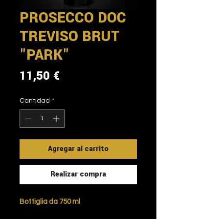
PROSECCO DOC
TREVISO BRUT
"PARK"
Precio
11,50 €
Cantidad
*
Agregar al carrito
Realizar compra
Bottiglia da 750 ml