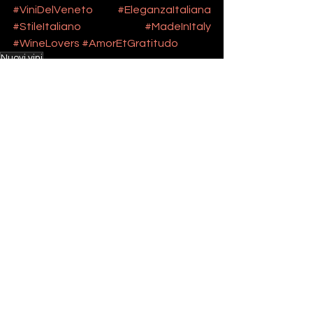
#ViniDelVeneto
#EleganzaItaliana
#StileItaliano
#MadeInItaly
#WineLovers
#AmorEtGratitudo
Nuovi vini
I nostri vini
Mostra tutti
Post recenti