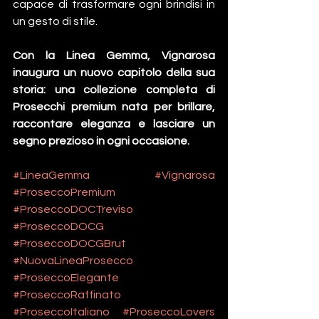
capace di trasformare ogni brindisi in 
un gesto di stile.
Con la Linea Gemma, Vignarosa 
inaugura un nuovo capitolo della sua 
storia: una collezione completa di 
Prosecchi premium nata per brillare, 
raccontare eleganza e lasciare un 
segno prezioso in ogni occasione.
#LineaGemma
#Vignarosa
#ProseccoPremium
#ProseccoDOCTreviso
#ProseccoDOCG
#ProseccoDOCGBrut
#NuovaLineaProsecco
#ProseccoElegante
#ProseccoRaffinato
#ProseccoItaliano
#ProseccoLovers