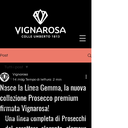
Post
Tutti i post
Vignarosa
Tutti i post
14 mag
Tempo di lettura: 2 min
Nasce la Linea Gemma, la nuova
Amor et Gratitudo
collezione Prosecco premium
Eventi
firmata Vignarosa!
I nostri vini
Una linea completa di Prosecchi 
Visione e Missione