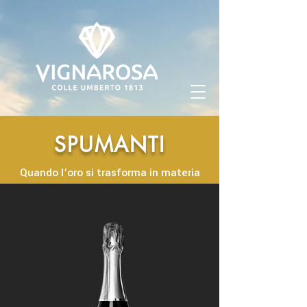
SPUMANTI
Quando l’oro si trasforma in materia
nascono i nostri migliori vini spumanti.