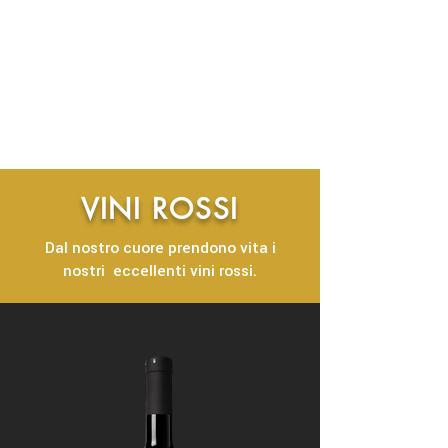
VINI ROSSI
Dal nostro cuore prendono vita i
nostri eccellenti vini rossi.