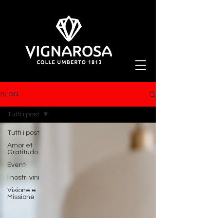
BLOG
Tutti i post
Tutti i post
Amor et
Gratitudo
Eventi
I nostri vini
Visione e
Missione