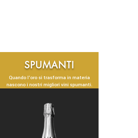
SPUMANTI
Quando l’oro si trasforma in materia
nascono i nostri migliori vini spumanti.