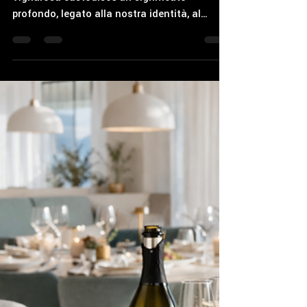
rinascita!
Ogni logo racconta una storia. Quello di
Vignarosa custodisce un significato
profondo, legato alla nostra identità, al
nostro modo di vivere il vino e al rispetto per
la natura. Logo Vignarosa Il simbolo
Vignarosa nasce da una visione duale:
rappresenta al tempo stesso un fiore e un
diamante. Due immagini diverse, ma
profondamente complementari. Da un lato la
natura che germoglia, rinasce e si apre alla
vita; dall’altro il diamante, con la sua
costruzione geometrica e le sue