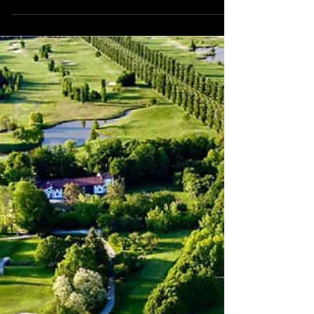
Vignarosa presenta la nuova linea Prosecco
premium denominata Linea Gemma: una
collezione completa di Prosecchi elegante,
glamour e raffinata, che debutta con
Prosecco DOC Treviso Extra Dry, Prosecco DOC
Treviso Brut e Prosecco Superiore DOCG
Valdobbiadene Brut.