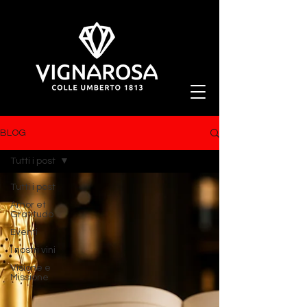
BLOG
Tutti i post
Tutti i post
Amor et
Gratitudo
Eventi
I nostri vini
Visione e
Missione