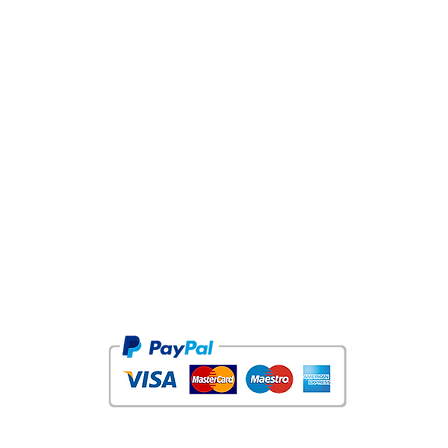
Vignarosa - Azienda Agricola di Scotton Oreste
Via Bonemi 7, 31014 Colle Umberto (TV) - Italy
C.F.: SCTRST64B26C957B - P.IVA: IT 04829150269
Reg. Imp. di Treviso - R.E.A.: 401508