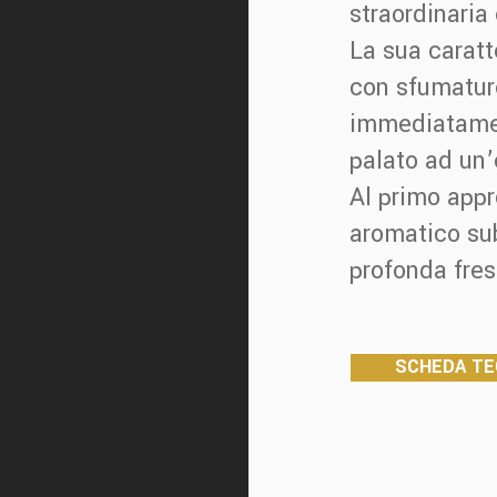
straordinaria
La sua caratte
con sfumatur
immediatamen
palato ad un’
Al primo app
aromatico su
profonda fres
SCHEDA TE