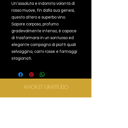
Un’assoluta e indomita volontà di
rosso muove, fin dalla sua genesi,
questo altero e superbo vino.
Sapore corposo, profumo
gradevolmente intenso, è capace
di trasformarsi in un sontuoso ed
elegante compagno di piatti quali
selvaggina, carni rosse e formaggi
stagionati.
AMOR ET GRATITUDO
AMOR ET GRATITUDO
AMOR ET GRATITUDO