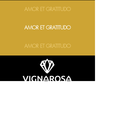
AMOR ET GRATITUDO
AMOR ET GRATITUDO
AMOR ET GRATITUDO
Vignarosa - Azienda Agricola di Scotton Oreste
Via Bonemi 7, 31014 Colle Umberto (TV) - Italy
C.F.: SCTRST64B26C957B - P.IVA: IT
04829150269
Reg. Imp. di Treviso - R.E.A.: 401508
Copyrights © 2022 All Rights Reserved Vignarosa
|
Condizioni Generali di Vendita
|
Informativa