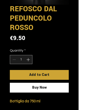
REFOSCO DAL
PEDUNCOLO
ROSSO
Price
€9.50
Quantity
*
Add to Cart
Buy Now
Bottiglia da 750 ml