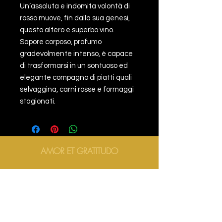
Un’assoluta e indomita volontà di
rosso muove, fin dalla sua genesi,
questo altero e superbo vino.
Sapore corposo, profumo
gradevolmente intenso, è capace
di trasformarsi in un sontuoso ed
elegante compagno di piatti quali
selvaggina, carni rosse e formaggi
stagionati.
AMOR ET GRATITUDO
AMOR ET GRATITUDO
AMOR ET GRATITUDO