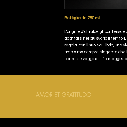
Bottiglia da 750 ml
L’origine d’oltralpe gli conferisc
adattarsi nei più svariati territo
regala, con il suo equilibrio, una
ampia ma sempre elegante che b
carne, selvaggina e formaggi sta
AMOR ET GRATITUDO