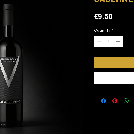
Price
€9.50
Quantity
*