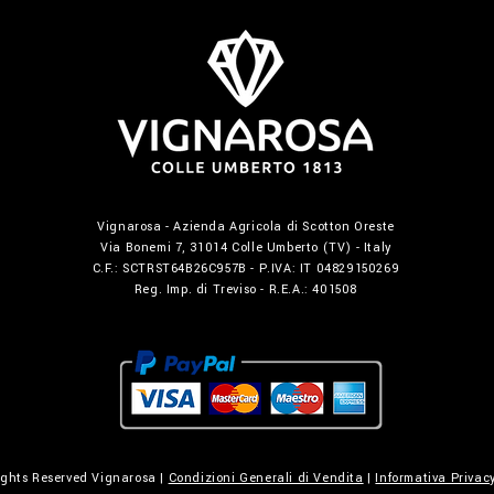
Vignarosa - Azienda Agricola di Scotton Oreste
Via Bonemi 7, 31014 Colle Umberto (TV) - Italy
C.F.: SCTRST64B26C957B - P.IVA: IT 04829150269
Reg. Imp. di Treviso - R.E.A.: 401508
ights Reserved Vignarosa |
Condizioni Generali di Vendita
|
Informativa Privac